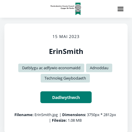
15 MAI 2023
ErinSmith
Datblygu ac adfywio economaidd
Adnoddau
Technoleg Gwybodaeth
Dadlwythwch
Filename:
ErinSmith.jpg
|
Dimensions:
3750px * 2812px
|
Filesize:
1.08 MB