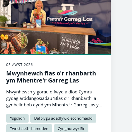
05 AWST 2026
Mwynhewch flas o'r rhanbarth
ym Mhentre'r Garreg Las
Mwynhewch y gorau o fwyd a diod Cymru
gydag arddangosiadau ‘Blas o’r Rhanbarth’ a
gynhelir bob dydd ym Mhentre’r Garreg Las yn
ystod yr Eisteddfod Genedlaethol.
Ysgolion
Datblygu ac adfywio economaidd
Twristiaeth, hamdden
Cynghorwyr Sir