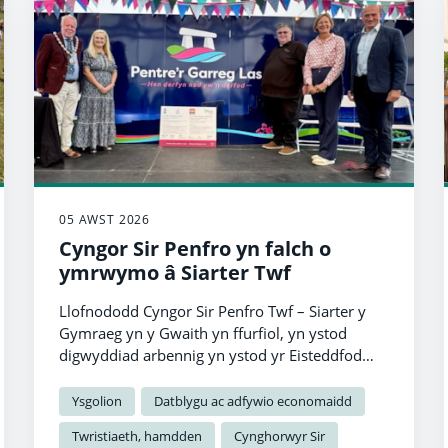
05 AWST 2026
Cyngor Sir Penfro yn falch o
ymrwymo â Siarter Twf
Llofnododd Cyngor Sir Penfro Twf – Siarter y
Gymraeg yn y Gwaith yn ffurfiol, yn ystod
digwyddiad arbennig yn ystod yr Eisteddfod
Genedlaethol.
Ysgolion
Datblygu ac adfywio economaidd
Twristiaeth, hamdden
Cynghorwyr Sir