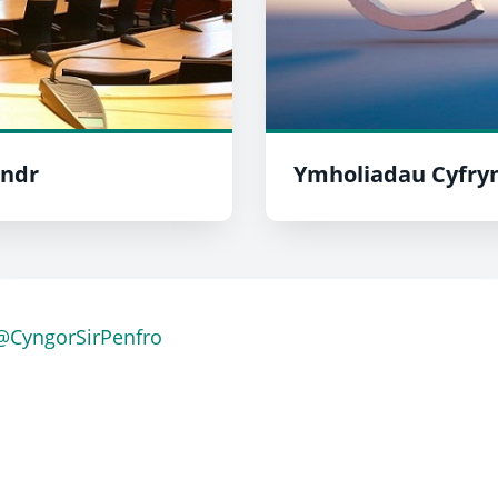
endr
Ymholiadau Cyfry
@CyngorSirPenfro