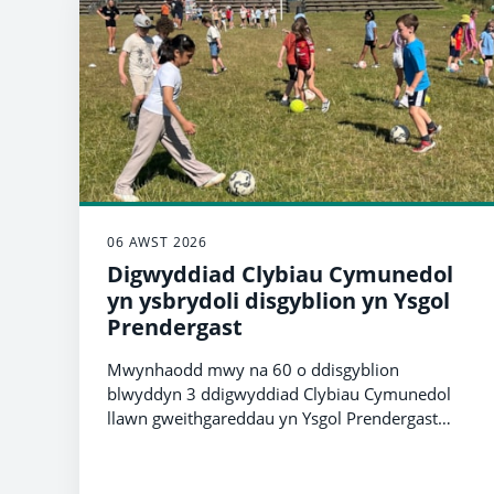
06 AWST 2026
Digwyddiad Clybiau Cymunedol
yn ysbrydoli disgyblion yn Ysgol
Prendergast
Mwynhaodd mwy na 60 o ddisgyblion
blwyddyn 3 ddigwyddiad Clybiau Cymunedol
llawn gweithgareddau yn Ysgol Prendergast
ddydd Mercher, 15 Gorffennaf, gan roi cyfle i
blant lleol roi cynnig ar amrywiaeth o
chwaraeon a chysylltu â chlybiau cymunedol o