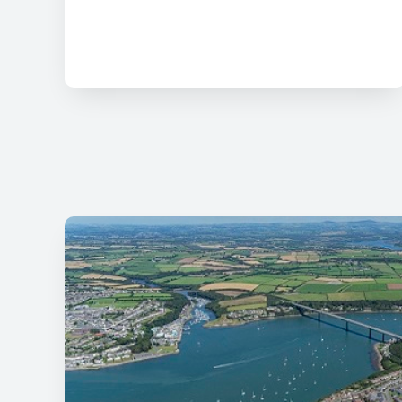
bob cwr o'r sir.