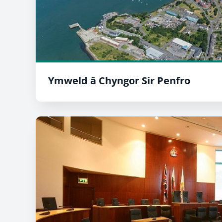
Ymweld â Chyngor Sir Penfro