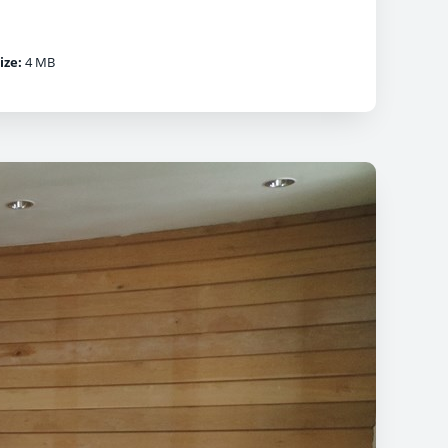
ize:
4 MB