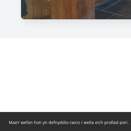
Mae’r wefan hon yn defnyddio cwcis i wella eich profiad pori.