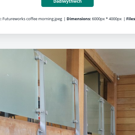
Dadlwythwch
:
Futureworks coffee morning.jpeg
|
Dimensions:
6000px * 4000px
|
Files