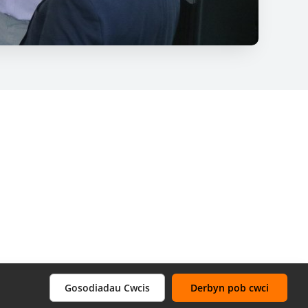
Gosodiadau Cwcis
Derbyn pob cwci