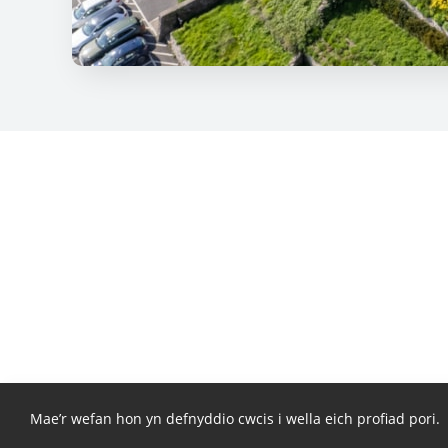
Mae’r wefan hon yn defnyddio cwcis i wella eich profiad pori.