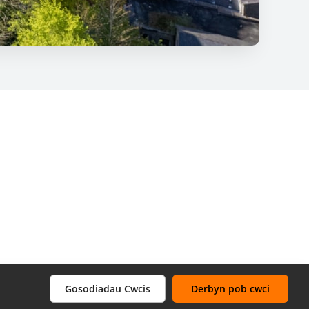
Gosodiadau Cwcis
Derbyn pob cwci