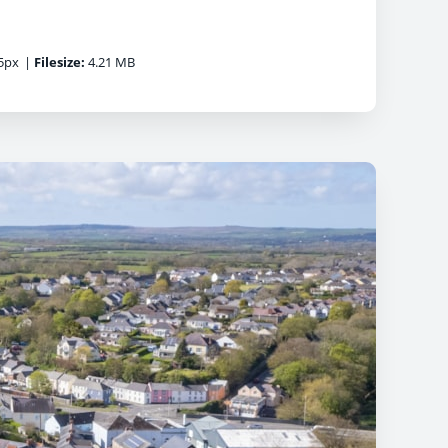
5px
|
Filesize:
4.21 MB