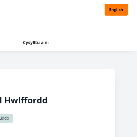
English
Cysylltu â ni
l Hwlffordd
Eiddo