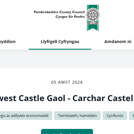
yddion
Llyfrgell Cyfryngau
Amdanom ni
05 AWST 2024
est Castle Gaol - Carchar Castel
ygu ac adfywio economaidd
Twristiaeth, hamdden
Cynllunio