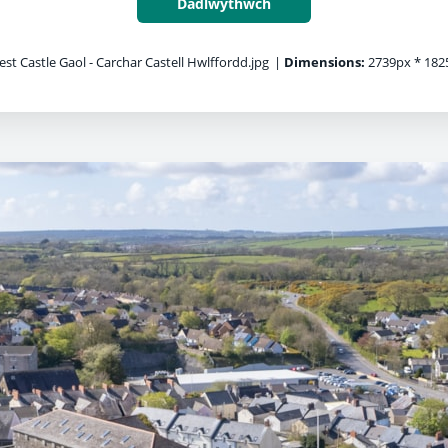
Dadlwythwch
t Castle Gaol - Carchar Castell Hwlffordd.jpg
|
Dimensions:
2739px * 182