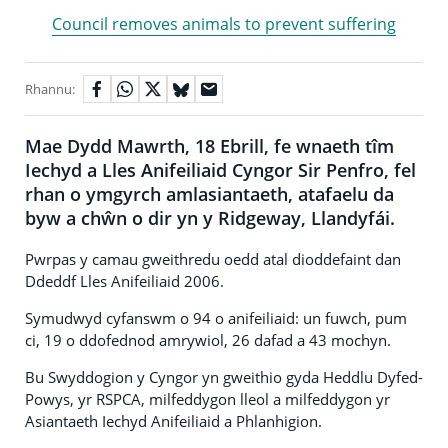
Council removes animals to prevent suffering
Rhannu:
Mae Dydd Mawrth, 18 Ebrill, fe wnaeth tîm
Iechyd a Lles Anifeiliaid Cyngor Sir Penfro, fel
rhan o ymgyrch amlasiantaeth, atafaelu da
byw a chŵn o dir yn y Ridgeway, Llandyfái.
Pwrpas y camau gweithredu oedd atal dioddefaint dan
Ddeddf Lles Anifeiliaid 2006.
Symudwyd cyfanswm o 94 o anifeiliaid: un fuwch, pum
ci, 19 o ddofednod amrywiol, 26 dafad a 43 mochyn.
Bu Swyddogion y Cyngor yn gweithio gyda Heddlu Dyfed-
Powys, yr RSPCA, milfeddygon lleol a milfeddygon yr
Asiantaeth Iechyd Anifeiliaid a Phlanhigion.