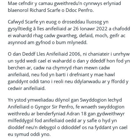
Mae cefndir y camau gweithredu’n cynnwys erlyniad
blaenorol Richard Scarfe o Ddoc Penfro.
Cafwyd Scarfe yn euog o droseddau lluosog yn
gysylltiedig â lles anifeiliaid ar 26 Ionawr 2022 a chafodd
ei wahardd rhag cadw gwartheg, defaid, moch, geifr ac
asynnod am gyfnod o bum mlynedd.
O dan Deddf Lles Anifeiliaid 2006, ni chaniateir i unrhyw
un sydd wedi cael ei wahardd o dan y ddeddf hon fod yn
berchen ar, cadw na chymryd rhan mewn cadw
anifeiliaid, neu fod yn barti i drefniant y mae hawl
ganddynt oddi tano i reoli neu ddylanwadu ar y ffordd y
cedwir anifeiliaid.
Yn ystod ymweliadau dilynol gan Swyddogion Iechyd
Anifeiliaid o Gyngor Sir Penfro, fe wnaeth swyddogion
weithredu ar benderfyniad Adran 18 gan gydweithwyr
milfeddygol fod anifeiliaid oedd ar y safle o hyd yn
dioddef neu'n debygol o ddioddef os na fyddant yn cael
eu symud oddi yno.