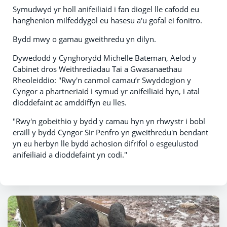
Symudwyd yr holl anifeiliaid i fan diogel lle cafodd eu
hanghenion milfeddygol eu hasesu a'u gofal ei fonitro.
Bydd mwy o gamau gweithredu yn dilyn.
Dywedodd y Cynghorydd Michelle Bateman, Aelod y
Cabinet dros Weithrediadau Tai a Gwasanaethau
Rheoleiddio: "Rwy'n canmol camau’r Swyddogion y
Cyngor a phartneriaid i symud yr anifeiliaid hyn, i atal
dioddefaint ac amddiffyn eu lles.
"Rwy'n gobeithio y bydd y camau hyn yn rhwystr i bobl
eraill y bydd Cyngor Sir Penfro yn gweithredu'n bendant
yn eu herbyn lle bydd achosion difrifol o esgeulustod
anifeiliaid a dioddefaint yn codi."