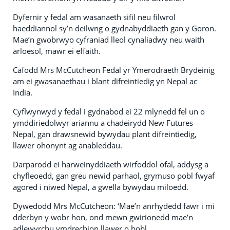
Dyfernir y fedal am wasanaeth sifil neu filwrol
haeddiannol sy’n deilwng o gydnabyddiaeth gan y Goron.
Mae’n gwobrwyo cyfraniad lleol cynaliadwy neu waith
arloesol, mawr ei effaith.
Cafodd Mrs McCutcheon Fedal yr Ymerodraeth Brydeinig
am ei gwasanaethau i blant difreintiedig yn Nepal ac
India.
Cyflwynwyd y fedal i gydnabod ei 22 mlynedd fel un o
ymddiriedolwyr ariannu a chadeirydd New Futures
Nepal, gan drawsnewid bywydau plant difreintiedig,
llawer ohonynt ag anableddau.
Darparodd ei harweinyddiaeth wirfoddol ofal, addysg a
chyfleoedd, gan greu newid parhaol, grymuso pobl fwyaf
agored i niwed Nepal, a gwella bywydau miloedd.
Dywedodd Mrs McCutcheon: ‘Mae’n anrhydedd fawr i mi
dderbyn y wobr hon, ond mewn gwirionedd mae’n
adlewyrchu ymdrechion llawer o bobl.