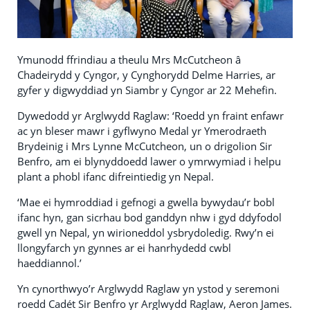
Ymunodd ffrindiau a theulu Mrs McCutcheon â
Chadeirydd y Cyngor, y Cynghorydd Delme Harries, ar
gyfer y digwyddiad yn Siambr y Cyngor ar 22 Mehefin.
Dywedodd yr Arglwydd Raglaw: ‘Roedd yn fraint enfawr
ac yn bleser mawr i gyflwyno Medal yr Ymerodraeth
Brydeinig i Mrs Lynne McCutcheon, un o drigolion Sir
Benfro, am ei blynyddoedd lawer o ymrwymiad i helpu
plant a phobl ifanc difreintiedig yn Nepal.
‘Mae ei hymroddiad i gefnogi a gwella bywydau’r bobl
ifanc hyn, gan sicrhau bod ganddyn nhw i gyd ddyfodol
gwell yn Nepal, yn wirioneddol ysbrydoledig. Rwy’n ei
llongyfarch yn gynnes ar ei hanrhydedd cwbl
haeddiannol.’
Yn cynorthwyo’r Arglwydd Raglaw yn ystod y seremoni
roedd Cadét Sir Benfro yr Arglwydd Raglaw, Aeron James.