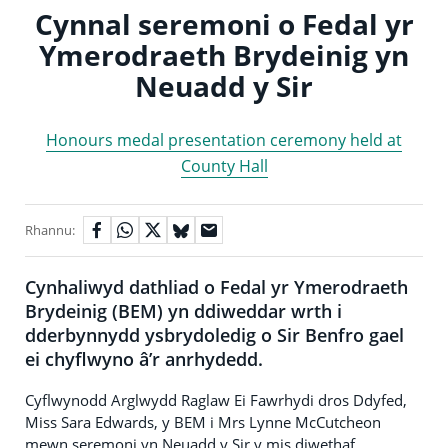
Cynnal seremoni o Fedal yr
Ymerodraeth Brydeinig yn
Neuadd y Sir
Honours medal presentation ceremony held at
County Hall
Rhannu:
Cynhaliwyd dathliad o Fedal yr Ymerodraeth
Brydeinig (BEM) yn ddiweddar wrth i
dderbynnydd ysbrydoledig o Sir Benfro gael
ei chyflwyno â’r anrhydedd.
Cyflwynodd Arglwydd Raglaw Ei Fawrhydi dros Ddyfed,
Miss Sara Edwards, y BEM i Mrs Lynne McCutcheon
mewn seremoni yn Neuadd y Sir y mis diwethaf.