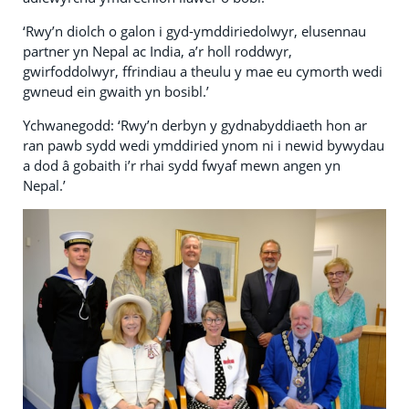
‘Rwy’n diolch o galon i gyd-ymddiriedolwyr, elusennau
partner yn Nepal ac India, a’r holl roddwyr,
gwirfoddolwyr, ffrindiau a theulu y mae eu cymorth wedi
gwneud ein gwaith yn bosibl.’
Ychwanegodd: ‘Rwy’n derbyn y gydnabyddiaeth hon ar
ran pawb sydd wedi ymddiried ynom ni i newid bywydau
a dod â gobaith i’r rhai sydd fwyaf mewn angen yn
Nepal.’