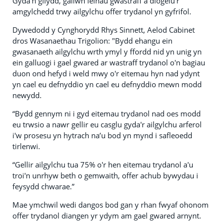
Gyda'n gilydd, gallwn leihau gwastraff a diogelu'r
amgylchedd trwy ailgylchu offer trydanol yn gyfrifol.
Dywedodd y Cynghorydd Rhys Sinnett, Aelod Cabinet
dros Wasanaethau Trigolion: "Bydd ehangu ein
gwasanaeth ailgylchu wrth ymyl y ffordd nid yn unig yn
ein galluogi i gael gwared ar wastraff trydanol o'n bagiau
duon ond hefyd i weld mwy o'r eitemau hyn nad ydynt
yn cael eu defnyddio yn cael eu defnyddio mewn modd
newydd.
“Bydd gennym ni i gyd eitemau trydanol nad oes modd
eu trwsio a nawr gellir eu casglu gyda'r ailgylchu arferol
i'w prosesu yn hytrach na’u bod yn mynd i safleoedd
tirlenwi.
“Gellir ailgylchu tua 75% o'r hen eitemau trydanol a'u
troi'n unrhyw beth o gemwaith, offer achub bywydau i
feysydd chwarae.”
Mae ymchwil wedi dangos bod gan y rhan fwyaf ohonom
offer trydanol diangen yr ydym am gael gwared arnynt.