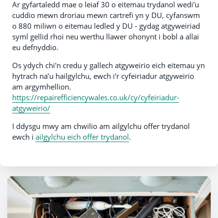
Ar gyfartaledd mae o leiaf 30 o eitemau trydanol wedi'u
cuddio mewn droriau mewn cartrefi yn y DU, cyfanswm
o 880 miliwn o eitemau ledled y DU - gydag atgyweiriad
syml gellid rhoi neu werthu llawer ohonynt i bobl a allai
eu defnyddio.
Os ydych chi'n credu y gallech atgyweirio eich eitemau yn
hytrach na’u hailgylchu, ewch i'r cyfeiriadur atgyweirio
am argymhellion.
https://repairefficiencywales.co.uk/cy/cyfeiriadur-
atgyweirio/
I ddysgu mwy am chwilio am ailgylchu offer trydanol
ewch i
ailgylchu eich offer trydanol
.