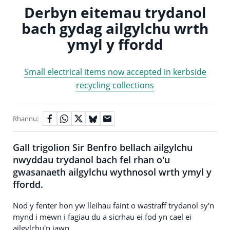
Derbyn eitemau trydanol
bach gydag ailgylchu wrth
ymyl y ffordd
Small electrical items now accepted in kerbside
recycling collections
Rhannu:
Gall trigolion Sir Benfro bellach ailgylchu
nwyddau trydanol bach fel rhan o'u
gwasanaeth ailgylchu wythnosol wrth ymyl y
ffordd.
Nod y fenter hon yw lleihau faint o wastraff trydanol sy'n
mynd i mewn i fagiau du a sicrhau ei fod yn cael ei
ailgylchu'n iawn.