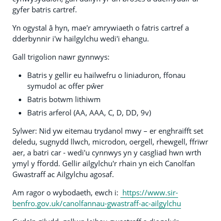
gyfer batris cartref.
Yn ogystal â hyn, mae'r amrywiaeth o fatris cartref a
dderbynnir i'w hailgylchu wedi'i ehangu.
Gall trigolion nawr gynnwys:
Batris y gellir eu hailwefru o liniaduron, ffonau
symudol ac offer pŵer
Batris botwm lithiwm
Batris arferol (AA, AAA, C, D, DD, 9v)
Sylwer: Nid yw eitemau trydanol mwy – er enghraifft set
deledu, sugnydd llwch, microdon, oergell, rhewgell, ffrïwr
aer, a batri car - wedi'u cynnwys yn y casgliad hwn wrth
ymyl y ffordd. Gellir ailgylchu'r rhain yn eich Canolfan
Gwastraff ac Ailgylchu agosaf.
Am ragor o wybodaeth, ewch i:
https://www.sir-
benfro.gov.uk/canolfannau-gwastraff-ac-ailgylchu