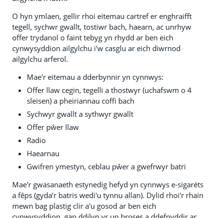
O hyn ymlaen, gellir rhoi eitemau cartref er enghraifft
tegell, sychwr gwallt, tostiwr bach, haearn, ac unrhyw
offer trydanol o faint tebyg yn rhydd ar ben eich
cynwysyddion ailgylchu i'w casglu ar eich diwrnod
ailgylchu arferol.
Mae'r eitemau a dderbynnir yn cynnwys:
Offer llaw cegin, tegelli a thostwyr (uchafswm o 4
sleisen) a pheiriannau coffi bach
Sychwyr gwallt a sythwyr gwallt
Offer pŵer llaw
Radio
Haearnau
Gwifren ymestyn, ceblau pŵer a gwefrwyr batri
Mae'r gwasanaeth estynedig hefyd yn cynnwys e-sigaréts
a fêps (gyda’r batris wedi'u tynnu allan). Dylid rhoi'r rhain
mewn bag plastig clir a'u gosod ar ben eich
cynwysyddion, gan ddilyn yr un broses a ddefnyddir ar