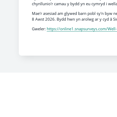
chynllunio'r camau y bydd yn eu cymryd i wella 
Mae'r asesiad am glywed barn pobl sy'n byw ne
8 Awst 2026. Bydd hwn yn arolwg ar y cyd â Si
Gweler:
https://online1.snapsurveys.com/Wel