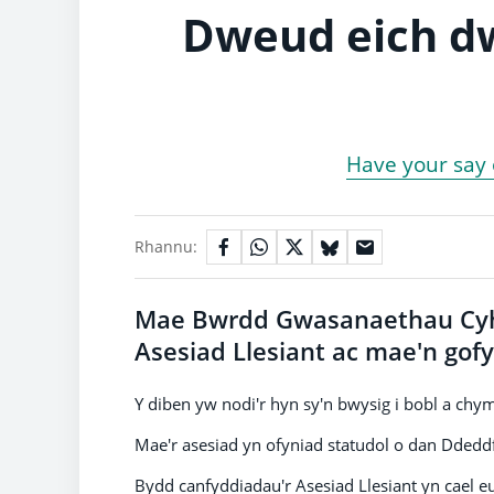
Dweud eich dw
Have your say 
Rhannu:
Mae Bwrdd Gwasanaethau Cyho
Asesiad Llesiant ac mae'n gof
Y diben yw nodi'r hyn sy'n bwysig i bobl a chym
Mae'r asesiad yn ofyniad statudol o dan Ddedd
Bydd canfyddiadau'r Asesiad Llesiant yn cael