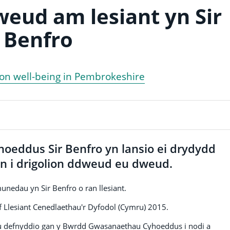
eud am lesiant yn Sir
Benfro
on well-being in Pembrokeshire
eddus Sir Benfro yn lansio ei drydydd
yn i drigolion ddweud eu dweud.
unedau yn Sir Benfro o ran llesiant.
f Llesiant Cenedlaethau'r Dyfodol (Cymru) 2015.
 eu defnyddio gan y Bwrdd Gwasanaethau Cyhoeddus i nodi a