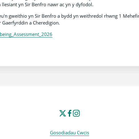
llesiant yn Sir Benfro nawr ac yn y dyfodol.
u'n gweithio yn Sir Benfro a bydd yn weithredol rhwng 1 Mehefi
r Gaerfyrddin a Cheredigion.
l-being_Assessment_2026
Gosodiadau Cwcis