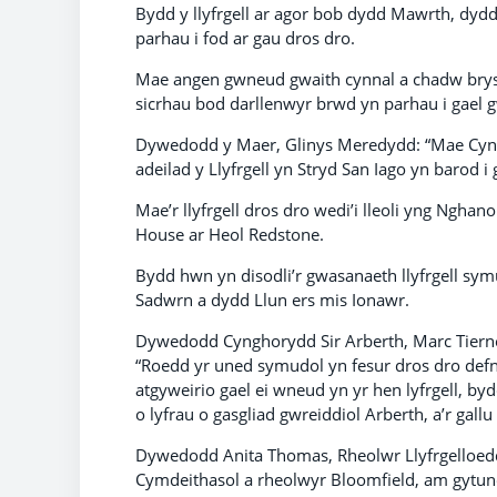
Bydd y llyfrgell ar agor bob dydd Mawrth, dydd
parhau i fod ar gau dros dro.
Mae angen gwneud gwaith cynnal a chadw brys ar
sicrhau bod darllenwyr brwd yn parhau i gael 
Dywedodd y Maer, Glinys Meredydd: “Mae Cyngor
adeilad y Llyfrgell yn Stryd San Iago yn barod i g
Mae’r llyfrgell dros dro wedi’i lleoli yng Ng
House ar Heol Redstone.
Bydd hwn yn disodli’r gwasanaeth llyfrgell sy
Sadwrn a dydd Llun ers mis Ionawr.
Dywedodd Cynghorydd Sir Arberth, Marc Tierney
“Roedd yr uned symudol yn fesur dros dro defnyd
atgyweirio gael ei wneud yn yr hen lyfrgell, by
o lyfrau o gasgliad gwreiddiol Arberth, a’r gallu 
Dywedodd Anita Thomas, Rheolwr Llyfrgelloed
Cymdeithasol a rheolwyr Bloomfield, am gytuno'