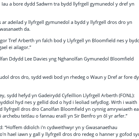
 Iau a bore dydd Sadwrn tra bydd llyfrgell gymunedol y dref yn
 adeilad y llyfrgell gymunedol a bydd y llyfrgell dros dro yn
gwasanaeth da.
 Tref Arberth yn falch bod y Llyfrgell yn Bloomfield nes y byd
ael ei ailagor.”
hanolfan Ddydd Lee Davies yng Nghanolfan Gymunedol Bloomfield
mudol dros dro, sydd wedi bod yn rhedeg o Waun y Dref ar fore d
, sydd hefyd yn Gadeirydd Cyfeillion Llyfrgell Arberth (FONL):
diol hyd nes y gellid dod o hyd i leoliad sefydlog. Wrth i waith
dd llyfrgell dros dro Canolfan Bloomfield yn cynnig amrywiaeth e
i archebu teitlau o fannau eraill yn Sir Benfro yn ôl yr arfer.”
d: “Hoffem ddiolch i'n cydweithwyr yn y Gwasanaethau
n hael iawn y gall y llyfrgell dros dro redeg o hanner y gofod s