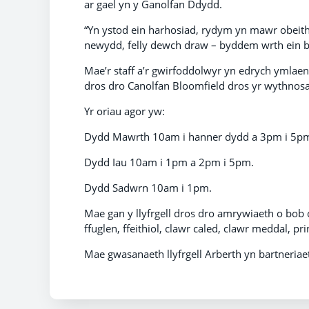
ar gael yn y Ganolfan Ddydd.
“Yn ystod ein harhosiad, rydym yn mawr obeith
newydd, felly dewch draw – byddem wrth ein b
Mae’r staff a’r gwirfoddolwyr yn edrych ymlaen
dros dro Canolfan Bloomfield dros yr wythnosa
Yr oriau agor yw:
Dydd Mawrth 10am i hanner dydd a 3pm i 5p
Dydd Iau 10am i 1pm a 2pm i 5pm.
Dydd Sadwrn 10am i 1pm.
Mae gan y llyfrgell dros dro amrywiaeth o bob 
ffuglen, ffeithiol, clawr caled, clawr meddal, pr
Mae gwasanaeth llyfrgell Arberth yn bartneriae