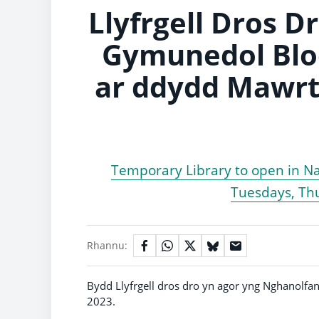
Llyfrgell Dros D
Gymunedol Blo
ar ddydd Mawrt
Temporary Library to open in N
Tuesdays, Th
Rhannu:
Bydd Llyfrgell dros dro yn agor yng Nghanol
2023.