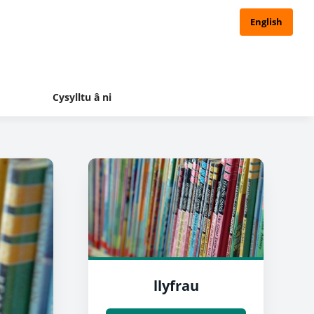
English
Cysylltu â ni
llyfrau