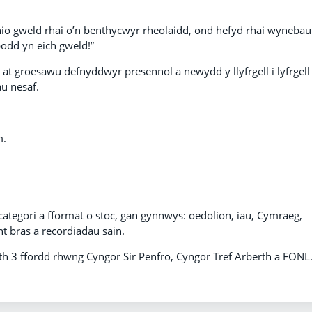
io gweld rhai o’n benthycwyr rheolaidd, ond hefyd rhai wynebau
odd yn eich gweld!”
 at groesawu defnyddwyr presennol a newydd y llyfrgell i lyfrgell
u nesaf.
m.
categori a fformat o stoc, gan gynnwys: oedolion, iau, Cymraeg,
int bras a recordiadau sain.
th 3 ffordd rhwng Cyngor Sir Penfro, Cyngor Tref Arberth a FONL