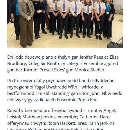
Enillodd deuawd piano a thelyn gan Jenifer Rees ac Eliza
Bradbury, Coleg Sir Benfro, y categori Ensemble agored
gan berfformio 'Preseli Skies' gan Monica Stadler.
Perfformwyr olaf y prynhawn oedd band celfyddydau
mynegiannol Ysgol Uwchradd WRh Hwlffordd, a
berfformiodd 'I'm still standing' gan Elton John. Nhw oedd
enillwyr y gystadleuaeth Ensemble Pop a Roc.
Roedd y beirniaid proffesiynol gwadd - Timothy Angel,
lleisiol; Matthew Jenkins, ensemble; Catherine Hare,
offerynnau chwyth; Robin Hackett, pres; Karin Jenkins,
llinynnau; Bethan Harkin, piano/telyn a jazz; Ben