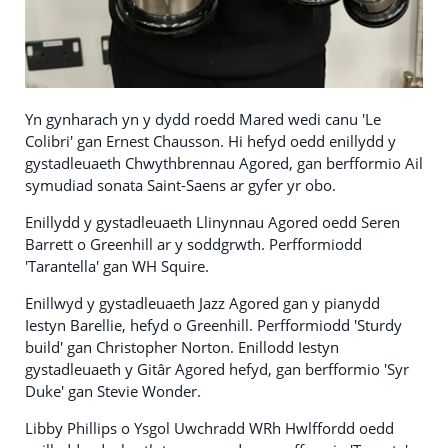
Yn gynharach yn y dydd roedd Mared wedi canu 'Le
Colibri' gan Ernest Chausson. Hi hefyd oedd enillydd y
gystadleuaeth Chwythbrennau Agored, gan berfformio Ail
symudiad sonata Saint-Saens ar gyfer yr obo.
Enillydd y gystadleuaeth Llinynnau Agored oedd Seren
Barrett o Greenhill ar y soddgrwth. Perfformiodd
'Tarantella' gan WH Squire.
Enillwyd y gystadleuaeth Jazz Agored gan y pianydd
Iestyn Barellie, hefyd o Greenhill. Perfformiodd 'Sturdy
build' gan Christopher Norton. Enillodd Iestyn
gystadleuaeth y Gitâr Agored hefyd, gan berfformio 'Syr
Duke' gan Stevie Wonder.
Libby Phillips o Ysgol Uwchradd WRh Hwlffordd oedd