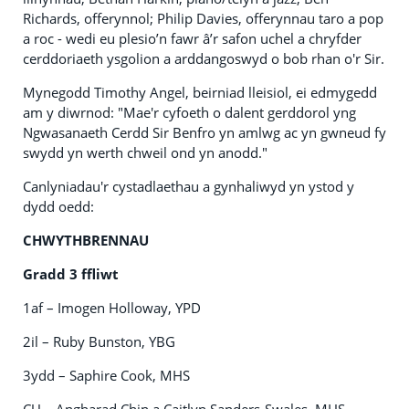
Richards, offerynnol; Philip Davies, offerynnau taro a pop
a roc - wedi eu plesio’n fawr â’r safon uchel a chryfder
cerddoriaeth ysgolion a arddangoswyd o bob rhan o'r Sir.
Mynegodd Timothy Angel, beirniad lleisiol, ei edmygedd
am y diwrnod: "Mae'r cyfoeth o dalent gerddorol yng
Ngwasanaeth Cerdd Sir Benfro yn amlwg ac yn gwneud fy
swydd yn werth chweil ond yn anodd."
Canlyniadau'r cystadlaethau a gynhaliwyd yn ystod y
dydd oedd:
CHWYTHBRENNAU
Gradd 3 ffliwt
1af – Imogen Holloway, YPD
2il – Ruby Bunston, YBG
3ydd – Saphire Cook, MHS