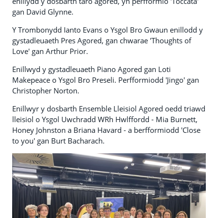
enillydd y dosbarth taro agored, yn perfformio 'Toccata'
gan David Glynne.
Y Trombonydd Ianto Evans o Ysgol Bro Gwaun enillodd y
gystadleuaeth Pres Agored, gan chwarae 'Thoughts of
Love' gan Arthur Prior.
Enillwyd y gystadleuaeth Piano Agored gan Loti
Makepeace o Ysgol Bro Preseli. Perfformiodd 'Jingo' gan
Christopher Norton.
Enillwyr y dosbarth Ensemble Lleisiol Agored oedd triawd
lleisiol o Ysgol Uwchradd WRh Hwlffordd - Mia Burnett,
Honey Johnston a Briana Havard - a berfformiodd 'Close
to you' gan Burt Bacharach.