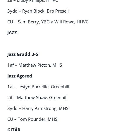
2il – Libby Phillips, HHVC
3ydd – Ryan Block, Bro Preseli
CU – Sam Berry, YBG a Will Rowe, HHVC
JAZZ
Jazz Gradd 3-5
1af – Matthew Picton, MHS
Jazz Agored
1af – Iestyn Barrellie, Greenhill
2il – Matthew Shaw, Greenhill
3ydd – Harry Armstrong, MHS
CU – Tom Pounder, MHS
GITÂR