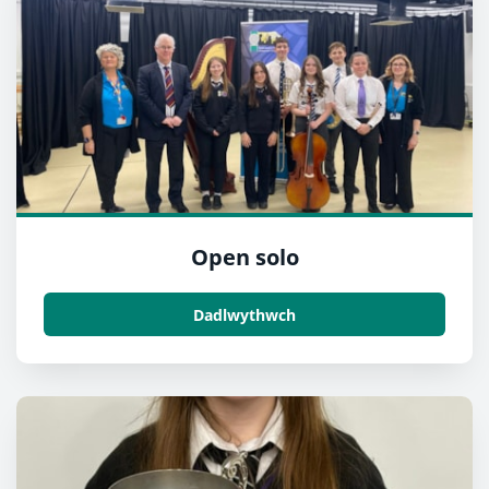
Open solo
Dadlwythwch