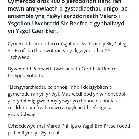
Cymerodd dros 400 o gerddorion ifanc ran
mewn amrywiaeth o gystadlaethau unigol ac
ensemble yng ngŵyl gerddoriaeth Valero i
Ysgolion Uwchradd Sir Benfro a gynhaliwyd
yn Ysgol Caer Elen.
Cymerodd cerddorion o Ysgolion Uwchradd y Sir, Coleg
Sir Benfro a thu hwnt ran yn y digwyddiad ar 15
Tachwedd.
Dywedodd Pennaeth Gwasanaeth Cerdd Sir Benfro,
Philippa Roberts:
"Llongyfarchiadau calonnog i'r holl ddisgyblion a
gymerodd ran yn yr ŵyl. Mae wedi bod yn wirioneddol
ysbrydoledig gweld myfyrwyr yn rhannu eu doniau
cerddorol yn frwd mewn amgylchedd cefnogol ac
ysbrydoledig."
Cyhoeddwyd mai Mared Phillips o Ysgol Bro Preseli oedd
prif enillydd yr ŵyl eleni.