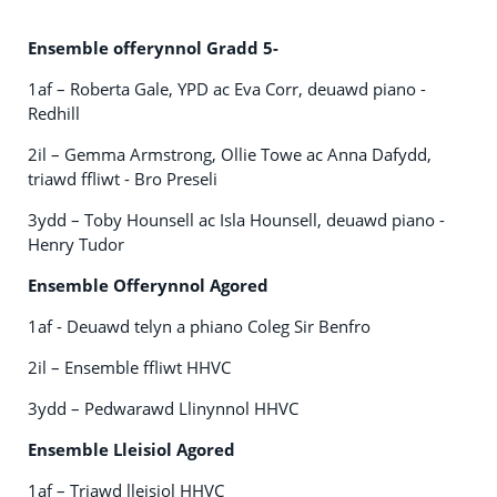
Ensemble offerynnol Gradd 5-
1af – Roberta Gale, YPD ac Eva Corr, deuawd piano -
Redhill
2il – Gemma Armstrong, Ollie Towe ac Anna Dafydd,
triawd ffliwt - Bro Preseli
3ydd – Toby Hounsell ac Isla Hounsell, deuawd piano -
Henry Tudor
Ensemble Offerynnol Agored
1af - Deuawd telyn a phiano Coleg Sir Benfro
2il – Ensemble ffliwt HHVC
3ydd – Pedwarawd Llinynnol HHVC
Ensemble Lleisiol Agored
1af – Triawd lleisiol HHVC