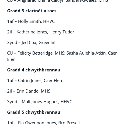
CU – Angharad Chin a Caitlyn Sanders-Swales, MHS
Gradd 3 clarinét a sacs
1af – Holly Smith, HHVC
2il – Katherine Jones, Henry Tudor
3ydd – Jed Cox, Greenhill
CU – Felicity Betteridge, MHS; Sasha Aulehla-Atkin, Caer
Elen
Gradd 4 chwythbrennau
1af – Catrin Jones, Caer Elen
2il – Erin Dando, MHS
3ydd – Mali Jones-Hughes, HHVC
Gradd 5 chwythbrennau
1af – Ela-Gwennon Jones, Bro Preseli