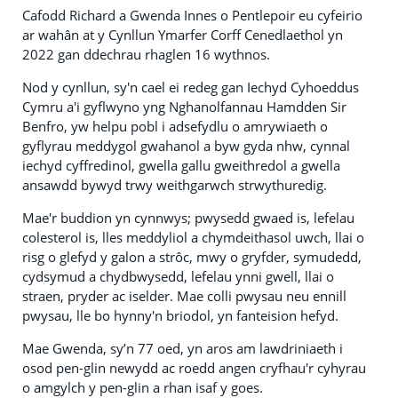
Cafodd Richard a Gwenda Innes o Pentlepoir eu cyfeirio
ar wahân at y Cynllun Ymarfer Corff Cenedlaethol yn
2022 gan ddechrau rhaglen 16 wythnos.
Nod y cynllun, sy'n cael ei redeg gan Iechyd Cyhoeddus
Cymru a'i gyflwyno yng Nghanolfannau Hamdden Sir
Benfro, yw helpu pobl i adsefydlu o amrywiaeth o
gyflyrau meddygol gwahanol a byw gyda nhw, cynnal
iechyd cyffredinol, gwella gallu gweithredol a gwella
ansawdd bywyd trwy weithgarwch strwythuredig.
Mae'r buddion yn cynnwys; pwysedd gwaed is, lefelau
colesterol is, lles meddyliol a chymdeithasol uwch, llai o
risg o glefyd y galon a strôc, mwy o gryfder, symudedd,
cydsymud a chydbwysedd, lefelau ynni gwell, llai o
straen, pryder ac iselder. Mae colli pwysau neu ennill
pwysau, lle bo hynny'n briodol, yn fanteision hefyd.
Mae Gwenda, sy’n 77 oed, yn aros am lawdriniaeth i
osod pen-glin newydd ac roedd angen cryfhau'r cyhyrau
o amgylch y pen-glin a rhan isaf y goes.