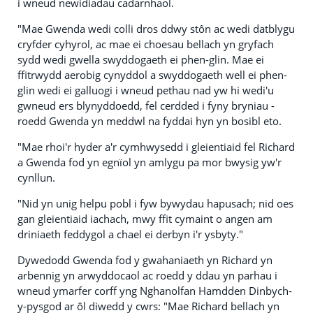
i wneud newidiadau cadarnhaol.
"Mae Gwenda wedi colli dros ddwy stôn ac wedi datblygu
cryfder cyhyrol, ac mae ei choesau bellach yn gryfach
sydd wedi gwella swyddogaeth ei phen-glin. Mae ei
ffitrwydd aerobig cynyddol a swyddogaeth well ei phen-
glin wedi ei galluogi i wneud pethau nad yw hi wedi'u
gwneud ers blynyddoedd, fel cerdded i fyny bryniau -
roedd Gwenda yn meddwl na fyddai hyn yn bosibl eto.
"Mae rhoi'r hyder a'r cymhwysedd i gleientiaid fel Richard
a Gwenda fod yn egnïol yn amlygu pa mor bwysig yw'r
cynllun.
"Nid yn unig helpu pobl i fyw bywydau hapusach; nid oes
gan gleientiaid iachach, mwy ffit cymaint o angen am
driniaeth feddygol a chael ei derbyn i'r ysbyty."
Dywedodd Gwenda fod y gwahaniaeth yn Richard yn
arbennig yn arwyddocaol ac roedd y ddau yn parhau i
wneud ymarfer corff yng Nghanolfan Hamdden Dinbych-
y-pysgod ar ôl diwedd y cwrs: "Mae Richard bellach yn