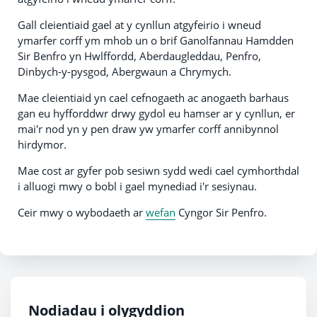
Gall cleientiaid gael at y cynllun atgyfeirio i wneud
ymarfer corff ym mhob un o brif Ganolfannau Hamdden
Sir Benfro yn Hwlffordd, Aberdaugleddau, Penfro,
Dinbych-y-pysgod, Abergwaun a Chrymych.
Mae cleientiaid yn cael cefnogaeth ac anogaeth barhaus
gan eu hyfforddwr drwy gydol eu hamser ar y cynllun, er
mai'r nod yn y pen draw yw ymarfer corff annibynnol
hirdymor.
Mae cost ar gyfer pob sesiwn sydd wedi cael cymhorthdal
i alluogi mwy o bobl i gael mynediad i'r sesiynau.
Ceir mwy o wybodaeth ar
wefan
Cyngor Sir Penfro.
Nodiadau i olygyddion