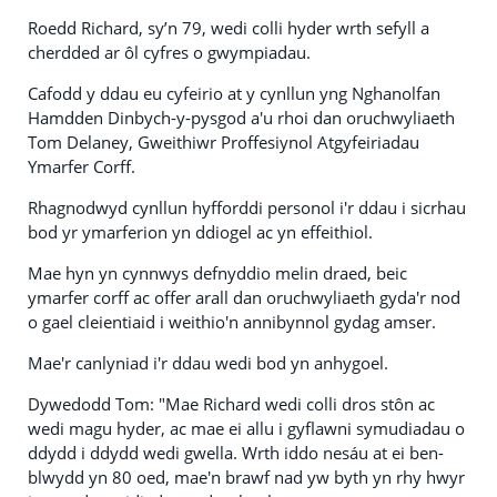
Roedd Richard, sy’n 79, wedi colli hyder wrth sefyll a
cherdded ar ôl cyfres o gwympiadau.
Cafodd y ddau eu cyfeirio at y cynllun yng Nghanolfan
Hamdden Dinbych-y-pysgod a'u rhoi dan oruchwyliaeth
Tom Delaney, Gweithiwr Proffesiynol Atgyfeiriadau
Ymarfer Corff.
Rhagnodwyd cynllun hyfforddi personol i'r ddau i sicrhau
bod yr ymarferion yn ddiogel ac yn effeithiol.
Mae hyn yn cynnwys defnyddio melin draed, beic
ymarfer corff ac offer arall dan oruchwyliaeth gyda'r nod
o gael cleientiaid i weithio'n annibynnol gydag amser.
Mae'r canlyniad i'r ddau wedi bod yn anhygoel.
Dywedodd Tom: "Mae Richard wedi colli dros stôn ac
wedi magu hyder, ac mae ei allu i gyflawni symudiadau o
ddydd i ddydd wedi gwella. Wrth iddo nesáu at ei ben-
blwydd yn 80 oed, mae'n brawf nad yw byth yn rhy hwyr