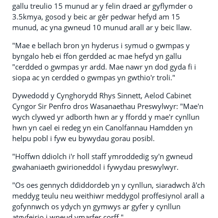
gallu treulio 15 munud ar y felin draed ar gyflymder o
3.5kmya, gosod y beic ar gêr pedwar hefyd am 15
munud, ac yna gwneud 10 munud arall ar y beic llaw.
"Mae e bellach bron yn hyderus i symud o gwmpas y
byngalo heb ei ffon gerdded ac mae hefyd yn gallu
"cerdded o gwmpas yr ardd. Mae nawr yn dod gyda fi i
siopa ac yn cerdded o gwmpas yn gwthio'r troli."
Dywedodd y Cynghorydd Rhys Sinnett, Aelod Cabinet
Cyngor Sir Penfro dros Wasanaethau Preswylwyr: "Mae'n
wych clywed yr adborth hwn ar y ffordd y mae'r cynllun
hwn yn cael ei redeg yn ein Canolfannau Hamdden yn
helpu pobl i fyw eu bywydau gorau posibl.
"Hoffwn ddiolch i'r holl staff ymroddedig sy'n gwneud
gwahaniaeth gwirioneddol i fywydau preswylwyr.
"Os oes gennych ddiddordeb yn y cynllun, siaradwch â'ch
meddyg teulu neu weithiwr meddygol proffesiynol arall a
gofynnwch os ydych yn gymwys ar gyfer y cynllun
atgyfeirio i wneud ymarfer corff."