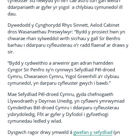
cyfleuster 3G newydd yn lle’r cae astro turf gan wella'r
ddarpariaeth ar gyfer yr ysgol a chlybiau cymunedol ill
dau.
Dywedodd y Cynghorydd Rhys Sinnett, Aelod Cabinet
dros Wasanaethau Preswylwyr: “Bydd y prosiect hwn yn
chwarae rhan sylweddol wrth sicrhau y gall Sir Benfro
barhau i ddarparu cyfleusterau o’r radd flaenaf ar draws y
sir.
“Bydd y cydweithio a arweinir gan adran hamdden
Cyngor Sir Penfro sy’n cynnwys Sefydliad Pêl-droed
Cymru, Chwaraeon Cymru, Ysgol Greenhill a’r clybiau
cymunedol, yn darparu cyfleuster gwych i bawb.”
Mae Sefydliad Pêl-droed Cymru, gyda chefnogaeth
Llywodraeth y Deyrnas Unedig, yn cyflawni ymrwymiad
Cymdeithas Bêl-droed Cymru i ddarparu cyfleusterau
ysbrydoledig, Ffit ar gyfer y Dyfodol i gyfoethogi
cymunedau ledled y wlad.
Dysgwch ragor drwy ymweld â
gwefan y sefydliad
(yn