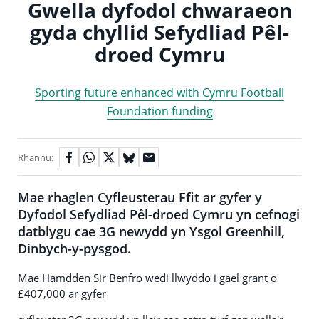
Gwella dyfodol chwaraeon
gyda chyllid Sefydliad Pêl-
droed Cymru
Sporting future enhanced with Cymru Football
Foundation funding
Rhannu:
Mae rhaglen Cyfleusterau Ffit ar gyfer y
Dyfodol Sefydliad Pêl-droed Cymru yn cefnogi
datblygu cae 3G newydd yn Ysgol Greenhill,
Dinbych-y-pysgod.
Mae Hamdden Sir Benfro wedi llwyddo i gael grant o
£407,000 ar gyfer