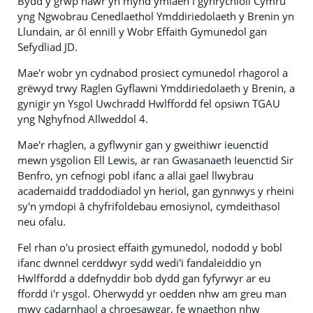
Bydd y grŵp nawr yn mynd ymlaen i gynrychioli Cymru
yng Ngwobrau Cenedlaethol Ymddiriedolaeth y Brenin yn
Llundain, ar ôl ennill y Wobr Effaith Gymunedol gan
Sefydliad JD.
Mae'r wobr yn cydnabod prosiect cymunedol rhagorol a
grëwyd trwy Raglen Gyflawni Ymddiriedolaeth y Brenin, a
gynigir yn Ysgol Uwchradd Hwlffordd fel opsiwn TGAU
yng Nghyfnod Allweddol 4.
Mae'r rhaglen, a gyflwynir gan y gweithiwr ieuenctid
mewn ysgolion Ell Lewis, ar ran Gwasanaeth Ieuenctid Sir
Benfro, yn cefnogi pobl ifanc a allai gael llwybrau
academaidd traddodiadol yn heriol, gan gynnwys y rheini
sy'n ymdopi â chyfrifoldebau emosiynol, cymdeithasol
neu ofalu.
Fel rhan o'u prosiect effaith gymunedol, nododd y bobl
ifanc dwnnel cerddwyr sydd wedi'i fandaleiddio yn
Hwlffordd a ddefnyddir bob dydd gan fyfyrwyr ar eu
ffordd i'r ysgol. Oherwydd yr oedden nhw am greu man
mwy cadarnhaol a chroesawgar, fe wnaethon nhw