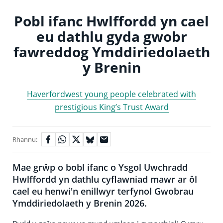
Pobl ifanc Hwlffordd yn cael
eu dathlu gyda gwobr
fawreddog Ymddiriedolaeth
y Brenin
Haverfordwest young people celebrated with
prestigious King’s Trust Award
Rhannu:
Mae grŵp o bobl ifanc o Ysgol Uwchradd
Hwlffordd yn dathlu cyflawniad mawr ar ôl
cael eu henwi'n enillwyr terfynol Gwobrau
Ymddiriedolaeth y Brenin 2026.