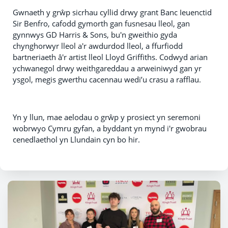
Gwnaeth y grŵp sicrhau cyllid drwy grant Banc Ieuenctid
Sir Benfro, cafodd gymorth gan fusnesau lleol, gan
gynnwys GD Harris & Sons, bu'n gweithio gyda
chynghorwyr lleol a'r awdurdod lleol, a ffurfiodd
bartneriaeth â'r artist lleol Lloyd Griffiths. Codwyd arian
ychwanegol drwy weithgareddau a arweiniwyd gan yr
ysgol, megis gwerthu cacennau wedi’u crasu a rafflau.
Yn y llun, mae aelodau o grŵp y prosiect yn seremoni
wobrwyo Cymru gyfan, a byddant yn mynd i'r gwobrau
cenedlaethol yn Llundain cyn bo hir.