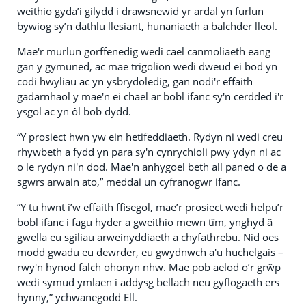
weithio gyda’i gilydd i drawsnewid yr ardal yn furlun
bywiog sy’n dathlu llesiant, hunaniaeth a balchder lleol.
Mae'r murlun gorffenedig wedi cael canmoliaeth eang
gan y gymuned, ac mae trigolion wedi dweud ei bod yn
codi hwyliau ac yn ysbrydoledig, gan nodi'r effaith
gadarnhaol y mae'n ei chael ar bobl ifanc sy'n cerdded i'r
ysgol ac yn ôl bob dydd.
“Y prosiect hwn yw ein hetifeddiaeth. Rydyn ni wedi creu
rhywbeth a fydd yn para sy'n cynrychioli pwy ydyn ni ac
o le rydyn ni'n dod. Mae'n anhygoel beth all paned o de a
sgwrs arwain ato,” meddai un cyfranogwr ifanc.
“Y tu hwnt i’w effaith ffisegol, mae’r prosiect wedi helpu’r
bobl ifanc i fagu hyder a gweithio mewn tîm, ynghyd â
gwella eu sgiliau arweinyddiaeth a chyfathrebu. Nid oes
modd gwadu eu dewrder, eu gwydnwch a'u huchelgais –
rwy'n hynod falch ohonyn nhw. Mae pob aelod o’r grŵp
wedi symud ymlaen i addysg bellach neu gyflogaeth ers
hynny,” ychwanegodd Ell.