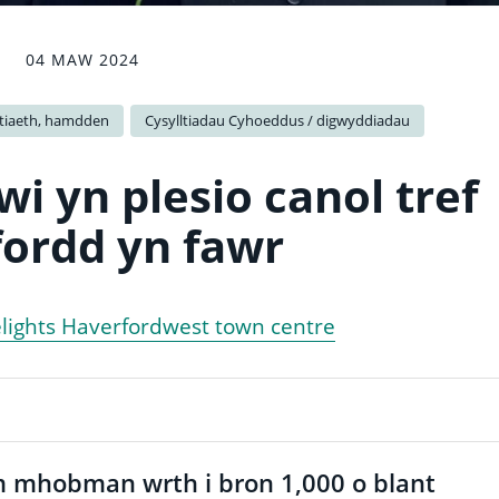
04 MAW 2024
tiaeth, hamdden
Cysylltiadau Cyhoeddus / digwyddiadau
i yn plesio canol tref
ordd yn fawr
elights Haverfordwest town centre
 mhobman wrth i bron 1,000 o blant