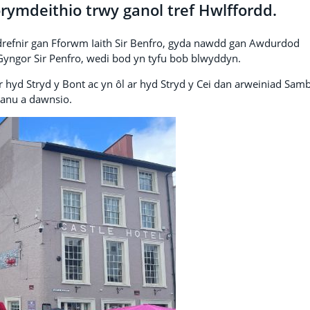
ymdeithio trwy ganol tref Hwlffordd.
drefnir gan Fforwm Iaith Sir Benfro, gyda nawdd gan Awdurdod
yngor Sir Penfro, wedi bod yn tyfu bob blwyddyn.
ar hyd Stryd y Bont ac yn ôl ar hyd Stryd y Cei dan arweiniad Sam
ganu a dawnsio.