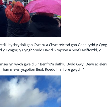
edi'i hysbrydoli gan Gymru a Chymreictod gan Gadeirydd y Cyng
y Cyngor, y Cynghorydd David Simpson a Siryf Hwlffordd, y
er yn wych gweld Sir Benfro'n dathlu Dydd Gŵyl Dewi ac elen
 rhan mewn ysgolion lleol. Roedd hi'n fore gwych."