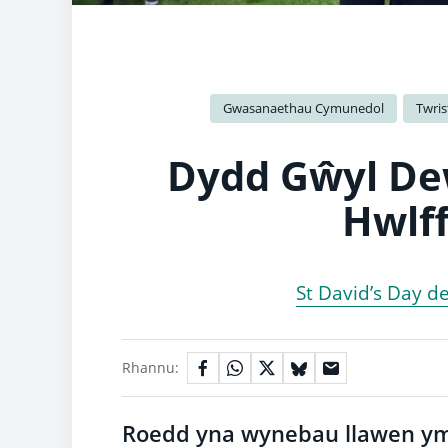
Gwasanaethau Cymunedol
Twris
Dydd Gŵyl Dew
Hwlff
St David’s Day d
Rhannu:
Roedd yna wynebau llawen ym