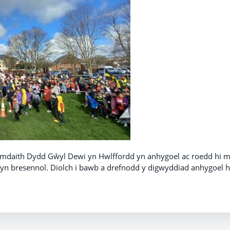
mdaith Dydd Gŵyl Dewi yn Hwlffordd yn anhygoel ac roedd hi 
l yn bresennol. Diolch i bawb a drefnodd y digwyddiad anhygoel 