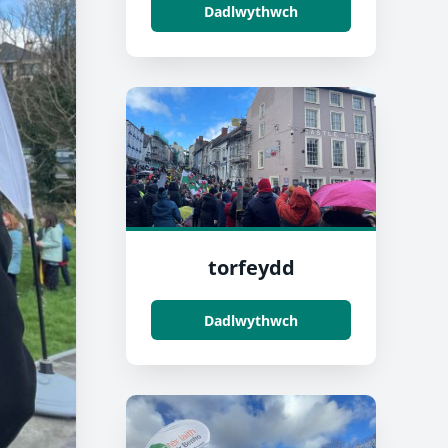
Dadlwythwch
torfeydd
Dadlwythwch