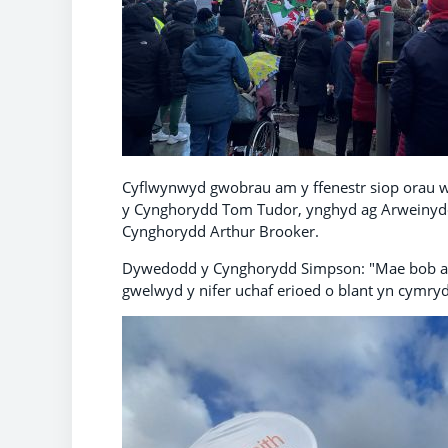
Cyflwynwyd gwobrau am y ffenestr siop orau w
y Cynghorydd Tom Tudor, ynghyd ag Arweinydd 
Cynghorydd Arthur Brooker.
Dywedodd y Cynghorydd Simpson: "Mae bob ams
gwelwyd y nifer uchaf erioed o blant yn cymryd