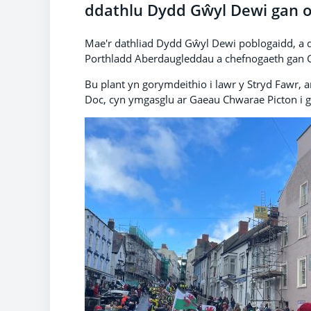
ddathlu Dydd Gŵyl Dewi gan or
Mae'r dathliad Dydd Gŵyl Dewi poblogaidd, a 
Porthladd Aberdaugleddau a chefnogaeth gan G
Bu plant yn gorymdeithio i lawr y Stryd Fawr, 
Doc, cyn ymgasglu ar Gaeau Chwarae Picton i 