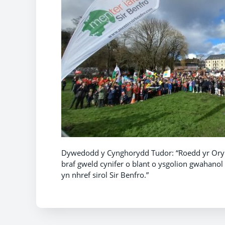
Dywedodd y Cynghorydd Tudor: “Roedd yr Ory
braf gweld cynifer o blant o ysgolion gwahano
yn nhref sirol Sir Benfro.”