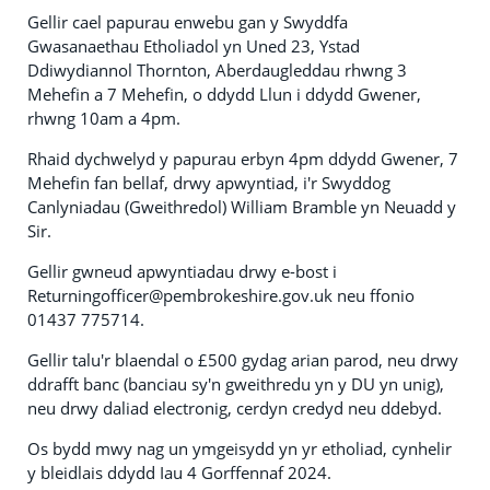
Gellir cael papurau enwebu gan y Swyddfa
Gwasanaethau Etholiadol yn Uned 23, Ystad
Ddiwydiannol Thornton, Aberdaugleddau rhwng 3
Mehefin a 7 Mehefin, o ddydd Llun i ddydd Gwener,
rhwng 10am a 4pm.
Rhaid dychwelyd y papurau erbyn 4pm ddydd Gwener, 7
Mehefin fan bellaf, drwy apwyntiad, i'r Swyddog
Canlyniadau (Gweithredol) William Bramble yn Neuadd y
Sir.
Gellir gwneud apwyntiadau drwy e-bost i
Returningofficer@pembrokeshire.gov.uk neu ffonio
01437 775714.
Gellir talu'r blaendal o £500 gydag arian parod, neu drwy
ddrafft banc (banciau sy'n gweithredu yn y DU yn unig),
neu drwy daliad electronig, cerdyn credyd neu ddebyd.
Os bydd mwy nag un ymgeisydd yn yr etholiad, cynhelir
y bleidlais ddydd Iau 4 Gorffennaf 2024.