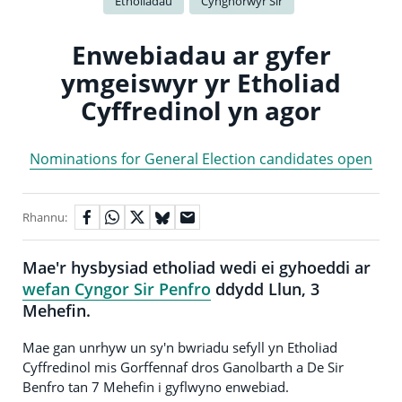
Etholiadau
Cynghorwyr Sir
Enwebiadau ar gyfer
ymgeiswyr yr Etholiad
Cyffredinol yn agor
Nominations for General Election candidates open
Rhannu:
Mae'r hysbysiad etholiad wedi ei gyhoeddi ar
wefan Cyngor Sir Penfro
ddydd Llun, 3
Mehefin.
Mae gan unrhyw un sy'n bwriadu sefyll yn Etholiad
Cyffredinol mis Gorffennaf dros Ganolbarth a De Sir
Benfro tan 7 Mehefin i gyflwyno enwebiad.