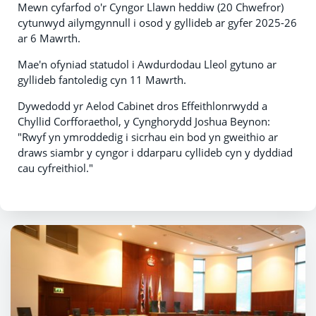
Mewn cyfarfod o'r Cyngor Llawn heddiw (20 Chwefror)
cytunwyd ailymgynnull i osod y gyllideb ar gyfer 2025-26
ar 6 Mawrth.
Mae'n ofyniad statudol i Awdurdodau Lleol gytuno ar
gyllideb fantoledig cyn 11 Mawrth.
Dywedodd yr Aelod Cabinet dros Effeithlonrwydd a
Chyllid Corfforaethol, y Cynghorydd Joshua Beynon:
"Rwyf yn ymroddedig i sicrhau ein bod yn gweithio ar
draws siambr y cyngor i ddarparu cyllideb cyn y dyddiad
cau cyfreithiol."