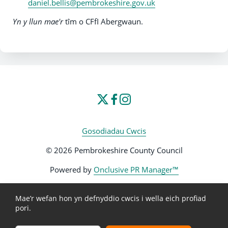
daniel.bellis@pembrokeshire.gov.uk
Yn y llun mae'r
tîm o CFfI Abergwaun.
Gosodiadau Cwcis
© 2026 Pembrokeshire County Council
Powered by
Onclusive PR Manager™
Mae’r wefan hon yn defnyddio cwcis i wella eich profiad
pori.