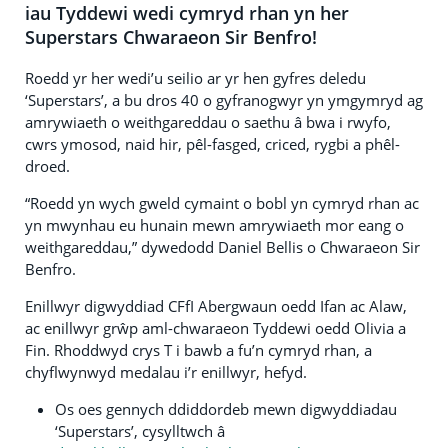
iau Tyddewi wedi cymryd rhan yn her
Superstars Chwaraeon Sir Benfro!
Roedd yr her wedi’u seilio ar yr hen gyfres deledu
‘Superstars’, a bu dros 40 o gyfranogwyr yn ymgymryd ag
amrywiaeth o weithgareddau o saethu â bwa i rwyfo,
cwrs ymosod, naid hir, pêl-fasged, criced, rygbi a phêl-
droed.
“Roedd yn wych gweld cymaint o bobl yn cymryd rhan ac
yn mwynhau eu hunain mewn amrywiaeth mor eang o
weithgareddau,” dywedodd Daniel Bellis o Chwaraeon Sir
Benfro.
Enillwyr digwyddiad CFfI Abergwaun oedd Ifan ac Alaw,
ac enillwyr grŵp aml-chwaraeon Tyddewi oedd Olivia a
Fin. Rhoddwyd crys T i bawb a fu’n cymryd rhan, a
chyflwynwyd medalau i’r enillwyr, hefyd.
Os oes gennych ddiddordeb mewn digwyddiadau
‘Superstars’, cysylltwch â