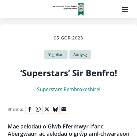
05 GOR 2023
Ysgolion
Addysg
‘Superstars’ Sir Benfro!
Superstars Pembrokeshire!
Rhannu:
Mae aelodau o Glwb Ffermwyr Ifanc
Abergwaun ac aelodau o grŵp aml-chwaraeon