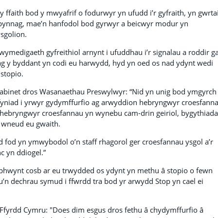
ffaith bod y mwyafrif o fodurwyr yn ufudd i’r gyfraith, yn gwrta
d bynnag, mae’n hanfodol bod gyrwyr a beicwyr modur yn
ysgolion.
medigaeth gyfreithiol arnynt i ufuddhau i’r signalau a roddir g
ag y byddant yn codi eu harwydd, hyd yn oed os nad ydynt wedi
 stopio.
abinet dros Wasanaethau Preswylwyr: “Nid yn unig bod ymgyrch
fyniad i yrwyr gydymffurfio ag arwyddion hebryngwyr croesfann
 o hebryngwyr croesfannau yn wynebu cam-drin geiriol, bygythiada
 wneud eu gwaith.
gyd fod yn ymwybodol o’n staff rhagorol ger croesfannau ysgol a’r
c yn ddiogel.”
i phwynt cosb ar eu trwydded os ydynt yn methu â stopio o fewn
eu’n dechrau symud i ffwrdd tra bod yr arwydd Stop yn cael ei
fyrdd Cymru: "Does dim esgus dros fethu â chydymffurfio â