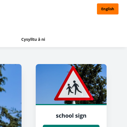
English
Cysylltu â ni
school sign