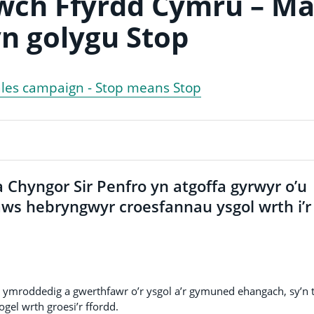
wch Ffyrdd Cymru – M
yn golygu Stop
les campaign - Stop means Stop
Chyngor Sir Penfro yn atgoffa gyrwyr o’u
aws hebryngwyr croesfannau ysgol wrth i’r
ymroddedig a gwerthfawr o’r ysgol a’r gymuned ehangach, sy’n t
gel wrth groesi’r ffordd.