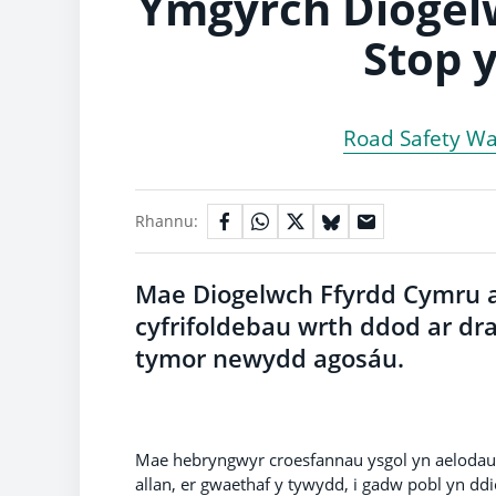
Ymgyrch Diogel
Stop 
Road Safety Wa
Rhannu:
Mae Diogelwch Ffyrdd Cymru a 
cyfrifoldebau wrth ddod ar dr
tymor newydd agosáu.
Mae hebryngwyr croesfannau ysgol yn aelodau 
allan, er gwaethaf y tywydd, i gadw pobl yn ddio