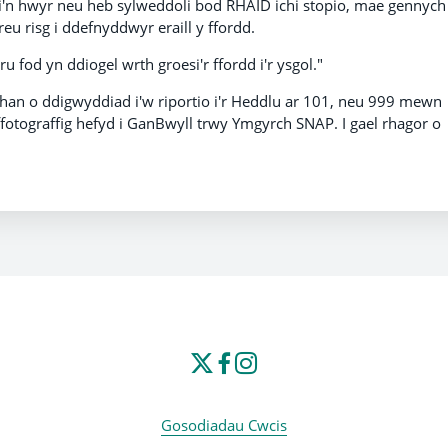
'n hwyr neu heb sylweddoli bod RHAID ichi stopio, mae gennych
creu risg i ddefnyddwyr eraill y ffordd.
fod yn ddiogel wrth groesi'r ffordd i'r ysgol."
 rhan o ddigwyddiad i'w riportio i'r Heddlu ar 101, neu 999 mewn
fotograffig hefyd i GanBwyll trwy Ymgyrch SNAP. I gael rhagor o
Gosodiadau Cwcis