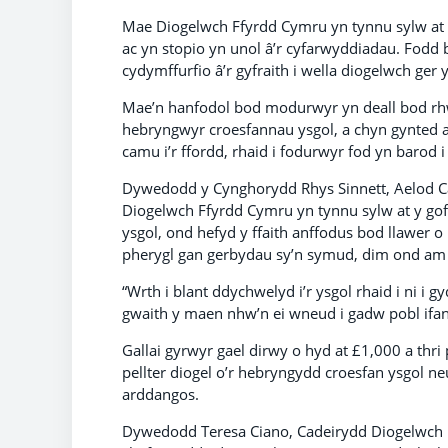
Mae Diogelwch Ffyrdd Cymru yn tynnu sylw at y 
ac yn stopio yn unol â’r cyfarwyddiadau. Fod
cydymffurfio â’r gyfraith i wella diogelwch ger 
Mae’n hanfodol bod modurwyr yn deall bod rhwy
hebryngwyr croesfannau ysgol, a chyn gynted 
camu i’r ffordd, rhaid i fodurwyr fod yn barod i
Dywedodd y Cynghorydd Rhys Sinnett, Aelod C
Diogelwch Ffyrdd Cymru yn tynnu sylw at y go
ysgol, ond hefyd y ffaith anffodus bod llawer
pherygl gan gerbydau sy’n symud, dim ond am
“Wrth i blant ddychwelyd i’r ysgol rhaid i ni i 
gwaith y maen nhw’n ei wneud i gadw pobl ifan
Gallai gyrwyr gael dirwy o hyd at £1,000 a thr
pellter diogel o’r hebryngydd croesfan ysgol n
arddangos.
Dywedodd Teresa Ciano, Cadeirydd Diogelwch F