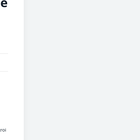
ae
roi