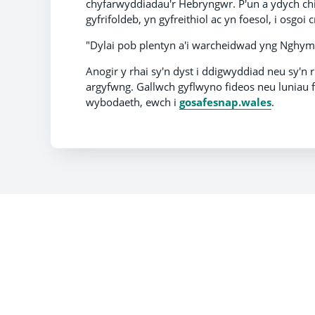
chyfarwyddiadau'r Hebryngwr. P'un a ydych chi
gyfrifoldeb, yn gyfreithiol ac yn foesol, i osgoi 
"Dylai pob plentyn a'i warcheidwad yng Nghymru 
Anogir y rhai sy'n dyst i ddigwyddiad neu sy'n
argyfwng. Gallwch gyflwyno fideos neu luniau f
wybodaeth, ewch i
gosafesnap.wales
.