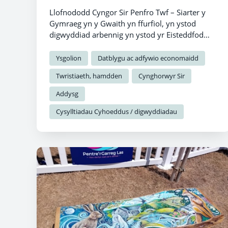
Llofnododd Cyngor Sir Penfro Twf – Siarter y
Gymraeg yn y Gwaith yn ffurfiol, yn ystod
digwyddiad arbennig yn ystod yr Eisteddfod
Genedlaethol.
Ysgolion
Datblygu ac adfywio economaidd
Twristiaeth, hamdden
Cynghorwyr Sir
Addysg
Cysylltiadau Cyhoeddus / digwyddiadau