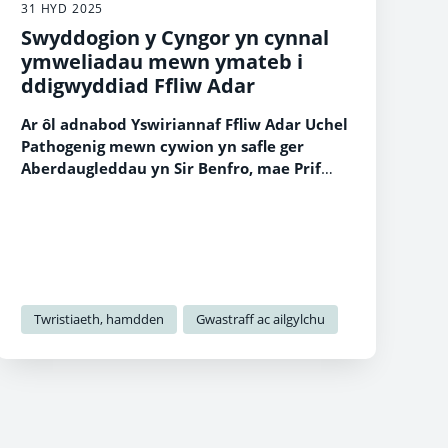
31 HYD 2025
Swyddogion y Cyngor yn cynnal
ymweliadau mewn ymateb i
ddigwyddiad Ffliw Adar
Ar ôl adnabod Yswiriannaf Ffliw Adar Uchel
Pathogenig mewn cywion yn safle ger
Aberdaugleddau yn Sir Benfro, mae Prif
Swyddog Veterinaidd Cymru wedi datgan
Parth Amddiffyn Ffliw Adar o 3km a
goruchwyliaeth o 10km o amgylch y safle
heintus.
Twristiaeth, hamdden
Gwastraff ac ailgylchu