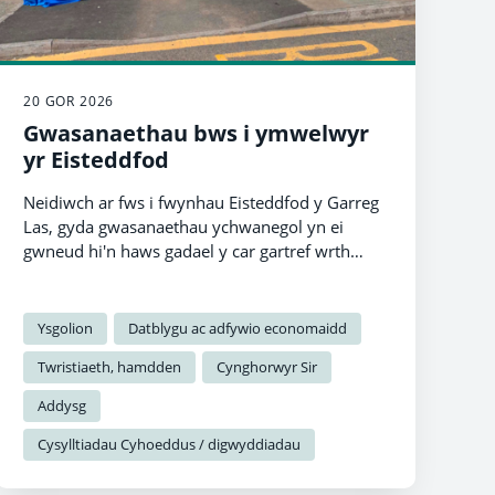
20 GOR 2026
Gwasanaethau bws i ymwelwyr
yr Eisteddfod
Neidiwch ar fws i fwynhau Eisteddfod y Garreg
Las, gyda gwasanaethau ychwanegol yn ei
gwneud hi'n haws gadael y car gartref wrth
deithio i'r digwyddiad arbennig hwn yng
ngogledd Sir Benfro.
Ysgolion
Datblygu ac adfywio economaidd
Twristiaeth, hamdden
Cynghorwyr Sir
Addysg
Cysylltiadau Cyhoeddus / digwyddiadau