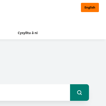
English
Cysylltu â ni