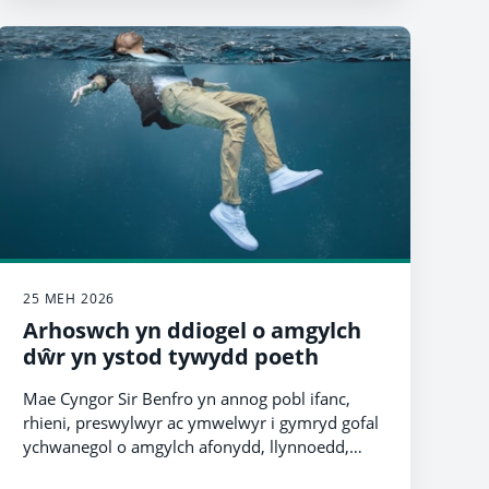
25 MEH 2026
Arhoswch yn ddiogel o amgylch
dŵr yn ystod tywydd poeth
Mae Cyngor Sir Benfro yn annog pobl ifanc,
rhieni, preswylwyr ac ymwelwyr i gymryd gofal
ychwanegol o amgylch afonydd, llynnoedd,
cronfeydd dŵr, traethau a lleoliadau dŵr