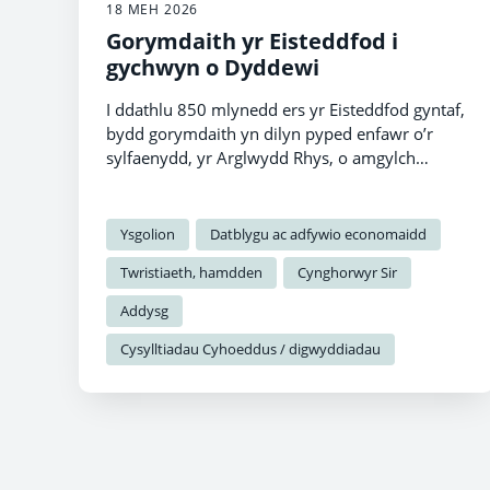
18 MEH 2026
Gorymdaith yr Eisteddfod i
gychwyn o Dyddewi
I ddathlu 850 mlynedd ers yr Eisteddfod gyntaf,
bydd gorymdaith yn dilyn pyped enfawr o’r
sylfaenydd, yr Arglwydd Rhys, o amgylch
gorllewin Cymru.
Ysgolion
Datblygu ac adfywio economaidd
Twristiaeth, hamdden
Cynghorwyr Sir
Addysg
Cysylltiadau Cyhoeddus / digwyddiadau