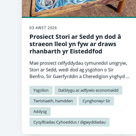
03 AWST 2026
Prosiect Stori ar Sedd yn dod â
straeon lleol yn fyw ar draws
rhanbarth yr Eisteddfod
Mae prosiect celfyddydau cymunedol unigryw,
Stori ar Sedd, wedi dod ag ysgolion o Sir
Benfro, Sir Gaerfyrddin a Cheredigion ynghyd i
ddathlu treftadaeth leol trwy greadigrwydd a
chydweithio.
Ysgolion
Datblygu ac adfywio economaidd
Twristiaeth, hamdden
Cynghorwyr Sir
Addysg
Cysylltiadau Cyhoeddus / digwyddiadau