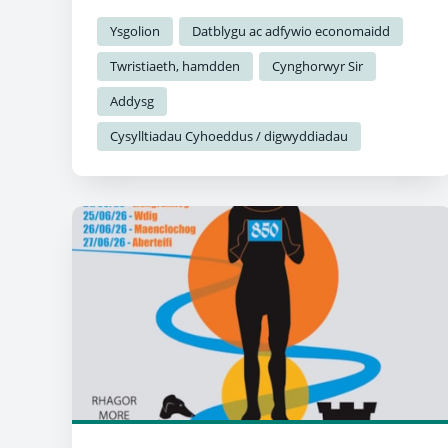
gwirfoddolwyr sydd wedi mynd y filltir
ychwanegol yn eu pwyllgorau codi arian lleol.
Ysgolion
Datblygu ac adfywio economaidd
Twristiaeth, hamdden
Cynghorwyr Sir
Addysg
Cysylltiadau Cyhoeddus / digwyddiadau