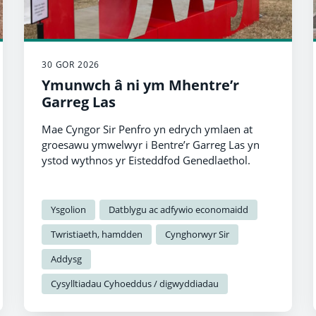
30 GOR 2026
Ymunwch â ni ym Mhentre’r
Garreg Las
Mae Cyngor Sir Penfro yn edrych ymlaen at
groesawu ymwelwyr i Bentre’r Garreg Las yn
ystod wythnos yr Eisteddfod Genedlaethol.
Ysgolion
Datblygu ac adfywio economaidd
Twristiaeth, hamdden
Cynghorwyr Sir
Addysg
Cysylltiadau Cyhoeddus / digwyddiadau