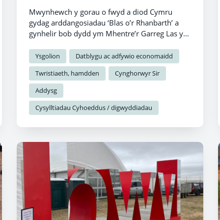
Mwynhewch y gorau o fwyd a diod Cymru
gydag arddangosiadau ‘Blas o’r Rhanbarth’ a
gynhelir bob dydd ym Mhentre’r Garreg Las yn
ystod yr Eisteddfod Genedlaethol.
Ysgolion
Datblygu ac adfywio economaidd
Twristiaeth, hamdden
Cynghorwyr Sir
Addysg
Cysylltiadau Cyhoeddus / digwyddiadau