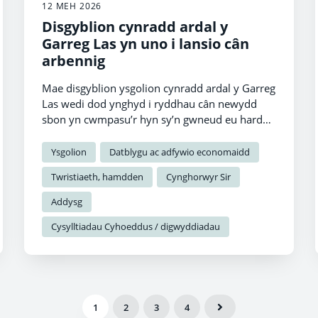
12 MEH 2026
Disgyblion cynradd ardal y
Garreg Las yn uno i lansio cân
arbennig
Mae disgyblion ysgolion cynradd ardal y Garreg
Las wedi dod ynghyd i ryddhau cân newydd
sbon yn cwmpasu’r hyn sy’n gwneud eu hardal
nhw mor arbennig.
Ysgolion
Datblygu ac adfywio economaidd
Twristiaeth, hamdden
Cynghorwyr Sir
Addysg
Cysylltiadau Cyhoeddus / digwyddiadau
1
2
3
4