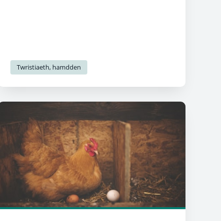
agored eraill.
Twristiaeth, hamdden