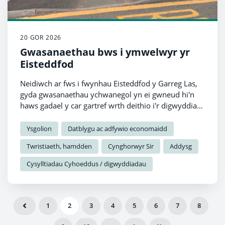
20 GOR 2026
Gwasanaethau bws i ymwelwyr yr
Eisteddfod
Neidiwch ar fws i fwynhau Eisteddfod y Garreg Las,
gyda gwasanaethau ychwanegol yn ei gwneud hi'n
haws gadael y car gartref wrth deithio i'r digwyddiad
arbennig hwn yng ngogledd Sir Benfro.
Ysgolion
Datblygu ac adfywio economaidd
Twristiaeth, hamdden
Cynghorwyr Sir
Addysg
Cysylltiadau Cyhoeddus / digwyddiadau
1
2
3
4
5
6
7
8