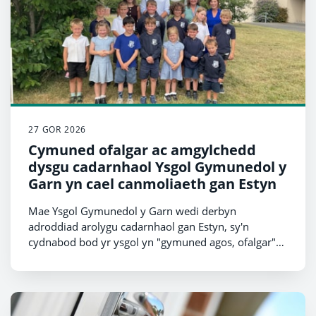
27 GOR 2026
Cymuned ofalgar ac amgylchedd
dysgu cadarnhaol Ysgol Gymunedol y
Garn yn cael canmoliaeth gan Estyn
Mae Ysgol Gymunedol y Garn wedi derbyn
adroddiad arolygu cadarnhaol gan Estyn, sy'n
cydnabod bod yr ysgol yn "gymuned agos, ofalgar"
lle mae disgyblion yn teimlo'n ddiogel, yn cael eu
gwerthfawrogi a'u cefnogi'n dda.