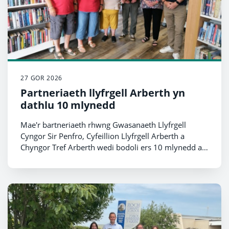
27 GOR 2026
Partneriaeth llyfrgell Arberth yn
dathlu 10 mlynedd
Mae'r bartneriaeth rhwng Gwasanaeth Llyfrgell
Cyngor Sir Penfro, Cyfeillion Llyfrgell Arberth a
Chyngor Tref Arberth wedi bodoli ers 10 mlynedd ac
mae'n mynd o nerth i nerth.