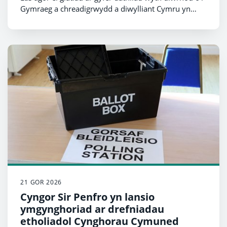
Gymraeg a chreadigrwydd a diwylliant Cymru yn
Llantwd.
21 GOR 2026
Cyngor Sir Penfro yn lansio
ymgynghoriad ar drefniadau
etholiadol Cynghorau Cymuned