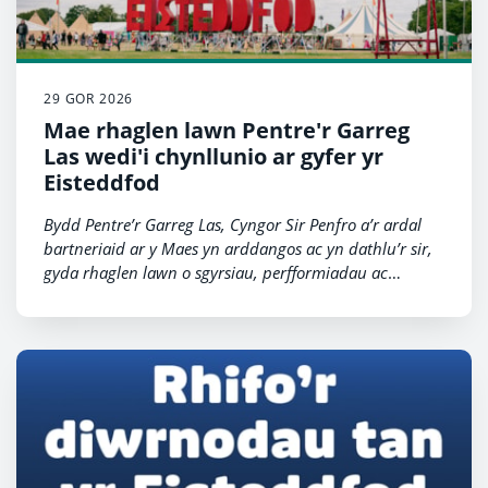
29 GOR 2026
Mae rhaglen lawn Pentre'r Garreg
Las wedi'i chynllunio ar gyfer yr
Eisteddfod
Bydd Pentre’r Garreg Las, Cyngor Sir Penfro a’r ardal
bartneriaid ar y Maes yn arddangos ac yn dathlu’r sir,
gyda rhaglen lawn o sgyrsiau, perfformiadau ac
arddangosiadau wedi’u cynllunio ar gyfer Pabell Pawb.