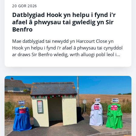
20 GOR 2026
Datblygiad Hook yn helpu i fynd i'r
afael â phwysau tai gwledig yn Sir
Benfro
Mae datblygiad tai newydd yn Harcourt Close yn
Hook yn helpu i fynd i'r afael â phwysau tai cynyddol
ar draws Sir Benfro wledig, wrth alluogi pobl leol i
aros yn y cymunedau maen nhw'n eu hadnabod a'u
gwerthfawrogi.