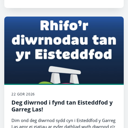
Reg White ar ôl iddo gael ei gydnabod gyda gwobr
genedlaethol am gefnogi plant o deuluoedd y
Lluoedd Arfog.
22 GOR 2026
Deg diwrnod i fynd tan Eisteddfod y
Garreg Las!
Dim ond deg diwrnod sydd cyn i Eisteddfod y Garreg
Las agor ei giatiau ar gyfer dathliad wyth diwrnod o’r