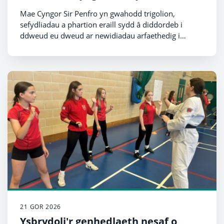
Mae Cyngor Sir Penfro yn gwahodd trigolion,
sefydliadau a phartïon eraill sydd â diddordeb i
ddweud eu dweud ar newidiadau arfaethedig i
drefniadau etholiadol nifer o Gynghorau Cymuned
ledled y sir.
21 GOR 2026
Ysbrydoli'r genhedlaeth nesaf o