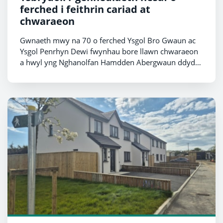
ferched i feithrin cariad at
chwaraeon
Gwnaeth mwy na 70 o ferched Ysgol Bro Gwaun ac
Ysgol Penrhyn Dewi fwynhau bore llawn chwaraeon
a hwyl yng Nghanolfan Hamdden Abergwaun ddydd
Llun 6 Gorffennaf.