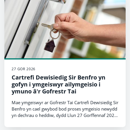
27 GOR 2026
Cartrefi Dewisiedig Sir Benfro yn
gofyn i ymgeiswyr ailymgeisio i
ymuno â'r Gofrestr Tai
Mae ymgeiswyr ar Gofrestr Tai Cartrefi Dewisiedig Sir
Benfro yn cael gwybod bod proses ymgeisio newydd
yn dechrau o heddiw, dydd Llun 27 Gorffennaf 2026,
ymlaen.