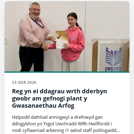
23 GOR 2026
Reg yn ei ddagrau wrth dderbyn
gwobr am gefnogi plant y
Gwasanaethau Arfog
Helpodd dathliad annisgwyl a drefnwyd gan
ddisgyblion yn Ysgol Uwchradd WRh Hwlffordd i
nodi cyflawniad arbennig i'r aelod staff poblogaidd